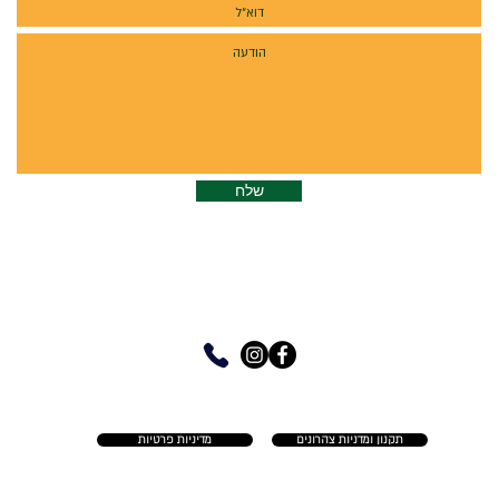
שלח
havruta0@gmail.com
058-4732203 /
כתובת לשליחת דואר: אלוני אבא, תד׳ 91
תקנון ומדניות צהרונים
מדיניות פרטיות