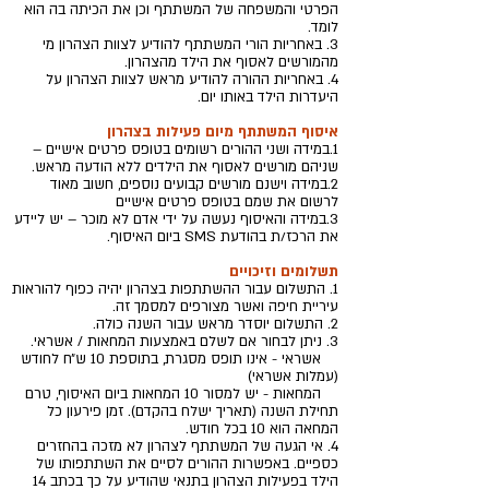
הפרטי והמשפחה של המשתתף וכן את הכיתה בה הוא
לומד.
3. באחריות הורי המשתתף להודיע לצוות הצהרון מי
מהמורשים לאסוף את הילד מהצהרון.
4. באחריות ההורה להודיע מראש לצוות הצהרון על
היעדרות הילד באותו יום.
איסוף המשתתף מיום פעילות בצהרון
1.במידה ושני ההורים רשומים בטופס פרטים אישיים –
שניהם מורשים לאסוף את הילדים ללא הודעה מראש.
2.במידה וישנם מורשים קבועים נוספים, חשוב מאוד
לרשום את שמם בטופס פרטים אישיים
3.במידה והאיסוף נעשה על ידי אדם לא מוכר – יש ליידע
את הרכז/ת בהודעת SMS ביום האיסוף.
תשלומים וזיכויים
1. התשלום עבור ההשתתפות בצהרון יהיה כפוף להוראות
עיריית חיפה ואשר מצורפים למסמך זה.
2. התשלום יוסדר מראש עבור השנה כולה.
3. ניתן לבחור אם לשלם באמצעות המחאות / אשראי.
אשראי - אינו תופס מסגרת, בתוספת 10 ש״ח לחודש
(עמלות אשראי)
המחאות - יש למסור 10 המחאות ביום האיסוף, טרם
תחילת השנה (תאריך ישלח בהקדם). זמן פירעון כל
המחאה הוא 10 בכל חודש.
4. אי הגעה של המשתתף לצהרון לא מזכה בהחזרים
כספיים. באפשרות ההורים לסיים את השתתפותו של
הילד בפעילות הצהרון בתנאי שהודיע על כך בכתב 14