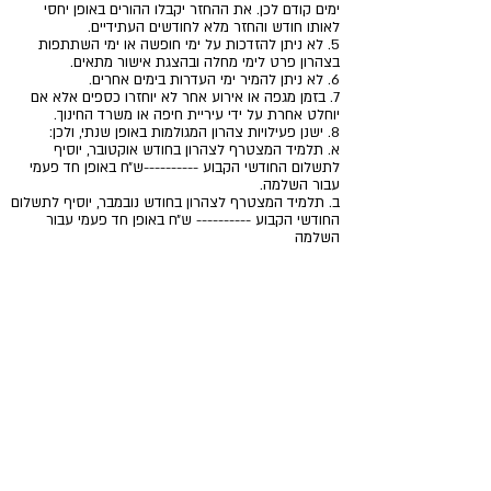
ימים קודם לכן. את ההחזר יקבלו ההורים באופן יחסי
לאותו חודש והחזר מלא לחודשים העתידיים.
5. לא ניתן להזדכות על ימי חופשה או ימי השתתפות
בצהרון פרט לימי מחלה ובהצגת אישור מתאים.
6. לא ניתן להמיר ימי העדרות בימים אחרים.
7. בזמן מגפה או אירוע אחר לא יוחזרו כספים אלא אם
יוחלט אחרת על ידי עיריית חיפה או משרד החינוך.
8. ישנן פעילויות צהרון המגולמות באופן שנתי, ולכן:
א. תלמיד המצטרף לצהרון בחודש אוקטובר, יוסיף
לתשלום החודשי הקבוע ----------ש״ח באופן חד פעמי
עבור
השלמה.
ב. תלמיד המצטרף לצהרון בחודש נובמבר, יוסיף לתשלום
החודשי הקבוע ---------- ש״ח באופן חד פעמי עבור
השלמה
ג. תלמיד המצטרף לצהרון בחודש דצמבר, יוסיף
לתשלום החודשי הקבוע ---------- ש״ח באופן חד פעמי
עבור השלמה.
*זכאי להצטרף החל מהיום הראשון של תכנית חנוכה
פרסום
1. הורים אשר אינם מעוניינים בפרסום תמונות ילדיהם יפנו
בכתב להנהלת חברותא