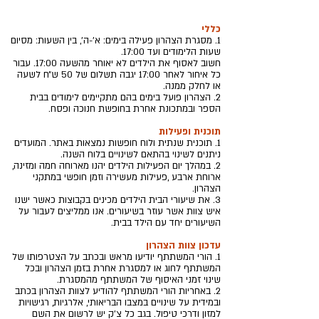
כללי
1. מסגרת הצהרון פעילה בימים: א׳-ה׳, בין השעות: מסיום
שעות הלימודים ועד 17:00.
חשוב לאסוף את הילדים לא יאוחר מהשעה 17:00. עבור
כל איחור לאחר 17:00 יגבה תשלום של 50 ש״ח לשעה
או לחלק ממנה.
2. הצהרון פועל בימים בהם מתקיימים לימודים בבית
הספר ובמתכונת אחרת בחופשת חנוכה ופסח.
תוכנית ופעילות
1. תוכנית שנתית ולוח חופשות נמצאות באתר. המועדים
ניתנים לשינוי בהתאם לשינויים בלוח השנה.
2. במהלך יום הפעילות הילדים יהנו מארוחה חמה ומזינה,
ארוחת ארבע ,פעילות מעשירה וזמן חופשי במתקני
הצהרון.
3. את שיעורי הבית הילדים מכינים בקבוצות כאשר ישנו
איש צוות אשר עוזר בשיעורים. אנו ממליצים לעבור על
השיעורים יחד עם הילד בבית.
עדכון צוות הצהרון
1. הורי המשתתף יודיעו מראש ובכתב על הצטרפותו של
המשתתף לחוג או למסגרת אחרת בזמן הצהרון ובכל
שינוי זמני האיסוף של המשתתף מהמסגרת.
2. באחריות הורי המשתתף להודיע לצוות הצהרון בכתב
ובמידית על שינויים במצבו הבריאותי, אלרגיות, רגישויות
למזון ודרכי טיפול. בגב כל צ'ק יש לרשום את השם