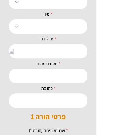
מין
r
*
ת. לידה
e
q
u
i
r
תעודת זהות
e
d
כתובת
פרטי הורה 1
שם משפחה (הורה 1)