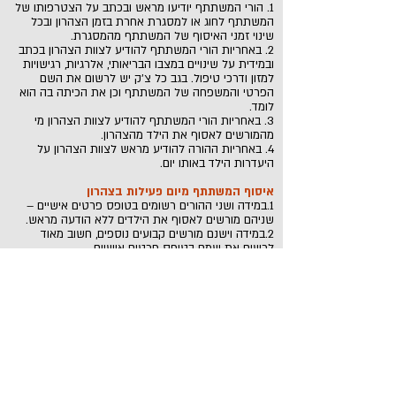
1. הורי המשתתף יודיעו מראש ובכתב על הצטרפותו של
המשתתף לחוג או למסגרת אחרת בזמן הצהרון ובכל
שינוי זמני האיסוף של המשתתף מהמסגרת.
2. באחריות הורי המשתתף להודיע לצוות הצהרון בכתב
ובמידית על שינויים במצבו הבריאותי, אלרגיות, רגישויות
למזון ודרכי טיפול. בגב כל צ'ק יש לרשום את השם
הפרטי והמשפחה של המשתתף וכן את הכיתה בה הוא
לומד.
3. באחריות הורי המשתתף להודיע לצוות הצהרון מי
מהמורשים לאסוף את הילד מהצהרון.
4. באחריות ההורה להודיע מראש לצוות הצהרון על
היעדרות הילד באותו יום.
איסוף המשתתף מיום פעילות בצהרון
1.במידה ושני ההורים רשומים בטופס פרטים אישיים –
שניהם מורשים לאסוף את הילדים ללא הודעה מראש.
2.במידה וישנם מורשים קבועים נוספים, חשוב מאוד
לרשום את שמם בטופס פרטים אישיים
3.במידה והאיסוף נעשה על ידי אדם לא מוכר – יש ליידע
את הרכז/ת בהודעת SMS ביום האיסוף.
תשלומים וזיכויים
1. התשלום עבור ההשתתפות בצהרון יהיה כפוף להוראות
עיריית חיפה ואשר מצורפים למסמך זה.
2. התשלום יוסדר מראש עבור השנה כולה.
3. ניתן לבחור אם לשלם באמצעות המחאות / אשראי.
אשראי - אינו תופס מסגרת, בתוספת 10 ש״ח לחודש
(עמלות אשראי)